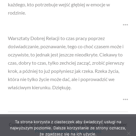
każdego, kto potrzebuje wejść głębiej w emocje w
rodzinie.
***
Warsztaty Dobrej Relacji to czas pracy poprzez
doświadczanie, poznawanie, tego co choć czasem może i
oczywiste, to jednak jest jeszcze nieodkryte. Ciekawy to
czas, dobry to czas, tylko zechciej zacząć, zrobić pierwszy
krok, a później to już popłyniesz jak rzeka. Rzeka życia,
która nie tylko życie może dać, ale i poprowadzić we
właściwym kierunku. Dziękuję.
***
Ta strona korzysta z ciasteczek aby świadczyć usługi na
Copyright © 2026 Pracownia Dobrej Relacji - Anna Malec
najwyższym poziomie. Dalsze korzystanie ze strony oznacza,
Proudly powered by WordPress
że zgadzasz się na ich użycie.