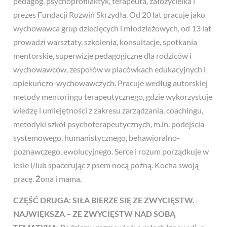
pedagog, psychoprofilaktyk, terapeuta, założycielka i
prezes Fundacji Rozwiń Skrzydła. Od 20 lat pracuje jako
wychowawca grup dziecięcych i młodzieżowych, od 13 lat
prowadzi warsztaty, szkolenia, konsultacje, spotkania
mentorskie, superwizje pedagogiczne dla rodziców i
wychowawców, zespołów w placówkach edukacyjnych i
opiekuńczo-wychowawczych. Pracuje według autorskiej
metody mentoringu terapeutycznego, gdzie wykorzystuje
wiedzę i umiejętności z zakresu zarządzania, coachingu,
metodyki szkół psychoterapeutycznych, m.in. podejścia
systemowego, humanistycznego, behawioralno-
poznawczego, ewolucyjnego. Serce i rozum porządkuje w
lesie i/lub spacerując z psem nocą późną. Kocha swoją
pracę. Żona i mama.
CZĘŚĆ DRUGA: SIŁA BIERZE SIĘ ZE ZWYCIĘSTW.
NAJWIĘKSZA – ZE ZWYCIĘSTW NAD SOBĄ