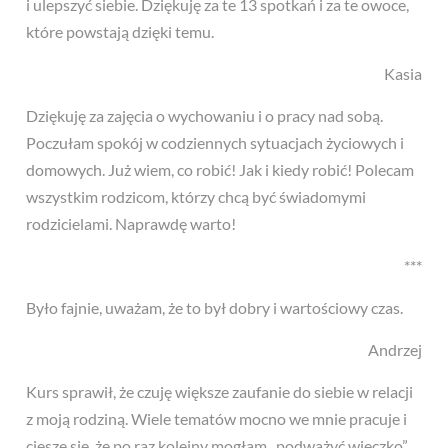
i ulepszyć siebie. Dziękuję za te 13 spotkań i za te owoce,
które powstają dzięki temu.
Kasia
Dziękuję za zajęcia o wychowaniu i o pracy nad sobą.
Poczułam spokój w codziennych sytuacjach życiowych i
domowych. Już wiem, co robić! Jak i kiedy robić! Polecam
wszystkim rodzicom, którzy chcą być świadomymi
rodzicielami. Naprawdę warto!
***
Było fajnie, uważam, że to był dobry i wartościowy czas.
Andrzej
Kurs sprawił, że czuję większe zaufanie do siebie w relacji
z moją rodziną. Wiele tematów mocno we mnie pracuje i
cieszę się, że po raz kolejny mogłam „podważyć wieczko”,