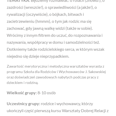
TEMATYKA
: Będziemy rozmawiać: o rolach (znowu!), o
zazdrości (wreszcie!), o sprawiedliwości (a jakże!), o
rywalizacji (oczywiście), o bójkach, bitwach i
zacietrzewieniu (hmmm), o tym jak rodzic ma się
zachować, gdy jawną walkę widzi (także w sobie).
Wrócimy z innym filtrem do uczuć, do rozpoznawania i
nazywania, współpracy w domu i samodzielności też.
Dotkniemy także rodzicielskiego serca, w którym wszak
niejedno się dzieje nieprzypadkiem.
Zawartość merytoryczna i metodyczna warsztatów wyrasta z
programu Szkoła dla Rodziców i Wychowawców J. Sakowskiej
oraz doświadczeń zawodowych nabytych podczas pracy z
dzieckiem i rodziną.
Wielkość grupy:
8-10 osób
Uczestnicy grupy:
rodzice i wychowawcy, którzy
ukończyli część pierwszą kursu Warsztaty Dobrej Relacji z